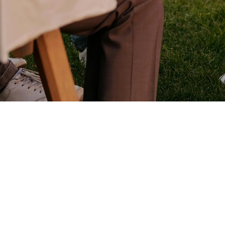
Hoe versterk je je netwerk?
Investeren in contacten is investeren in je eigen
welzijn. Elke kleine stap telt:
Breng je omgeving in kaart:
Wie zijn de
familieleden, buren of vrienden waar je echt op
kunt bouwen? Soms zit hulp in een onverwachte
hoek.