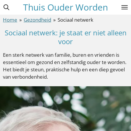
Thuis Ouder Worden
Ga
direct
Home
»
Gezondheid
»
Sociaal netwerk
naar
de
Sociaal netwerk: je staat er niet alleen
hoofdinhoud
voor
Een sterk netwerk van familie, buren en vrienden is
essentieel om gezond en zelfstandig ouder te worden.
Het biedt je steun, praktische hulp en een diep gevoel
van verbondenheid.