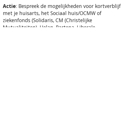
Actie
:
Bespreek de mogelijkheden voor kortverblijf
met je huisarts, het Sociaal huis/OCMW of
ziekenfonds (Solidaris, CM (Christelijke
Mutualiteiten), Helan, Partena, Liberale
Mutualiteit en het Neutraal Ziekenfonds
Vlaanderen).