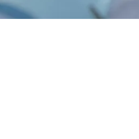
De tandarts/tandzorg
Om je tanden gezond te houden, ga je best
minstens één keer per jaar op controle bij de
tandarts. Dit is niet alleen goed voor je gebit, maar
ook voor je portemonnee: door jaarlijks te gaan,
ben je zeker dat je ziekenfonds het grootste deel
van je kosten terugbetaalt. Een goede
mondhygiëne is bovendien essentieel voor je
algemene gezondheid. Bespreek eventuele
problemen of vragen dan ook tijdig met je
tandarts. Voorkomen is beter dan genezen
Let op de kosten: