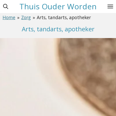
Thuis Ouder Worden
Ga
direct
Home
»
Zorg
»
Arts, tandarts, apotheker
naar
de
Arts, tandarts, apotheker
hoofdinhoud