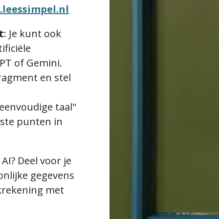
leessimpel.nl
t
:
Je kunt ook
ficiële
GPT of Gemini.
fragment en stel
 eenvoudige taal"
kste punten in
AI? Deel voor je
onlijke gegevens
nkrekening met