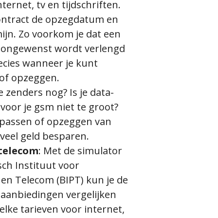
internet, tv en tijdschriften.
ontract de
opzegdatum
en
ijn. Zo voorkom je dat een
ongewenst wordt verlengd
ecies wanneer je kunt
of opzeggen.
e zenders nog? Is je data-
oor je gsm niet te groot?
anpassen of opzeggen van
veel geld besparen.
 telecom
: Met de simulator
sch Instituut voor
en Telecom (BIPT) kun je de
 aanbiedingen vergelijken
lke tarieven voor internet,