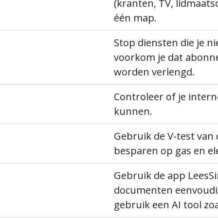
(kranten, TV, lidmaats
één map.
Stop diensten die je n
voorkom je dat abonn
worden verlengd.
Controleer of je inte
kunnen.
Gebruik de V-test van 
besparen op gas en elek
Gebruik de app LeesS
documenten eenvoudig
gebruik een AI tool zo