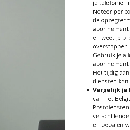
je telefonie, 
Noteer per c
de opzegterm
abonnement 
en weet je pr
overstappen 
Gebruik je all
abonnement v
Het tijdig a
diensten kan 
Vergelijk je
van het Belgi
Postdiensten 
verschillende
en bepalen we