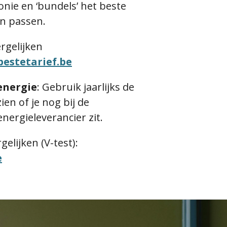
onie en ‘bundels’ het beste
en passen.
rgelijken
estetarief.be
energie
: Gebruik jaarlijks de
ien of je nog bij de
energieleverancier zit.
elijken (V-test):
e