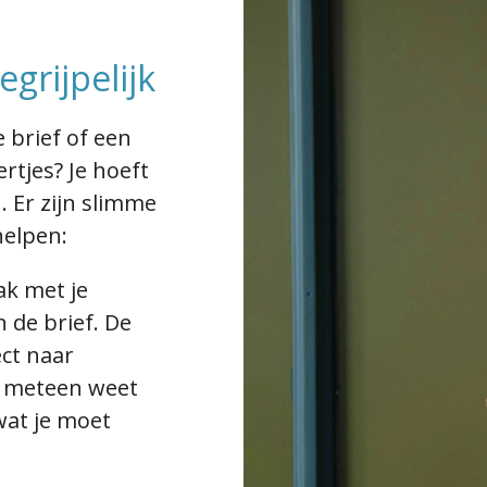
grijpelijk
 brief of een
ertjes? Je hoeft
n. Er zijn slimme
helpen:
k met je
 de brief. De
ect naar
e meteen weet
wat je moet