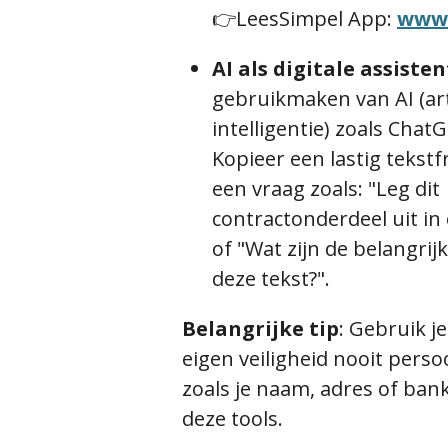
👉LeesSimpel App:
www.
AI
als digitale assisten
gebruikmaken van AI (arti
intelligentie) zoals Chat
Kopieer een lastig tekst
een vraag zoals: "Leg dit
contractonderdeel uit in
of "Wat zijn de belangrij
deze tekst?".
Belangrijke tip
:
Gebruik je 
eigen veiligheid nooit perso
zoals je naam, adres of ba
deze tools.