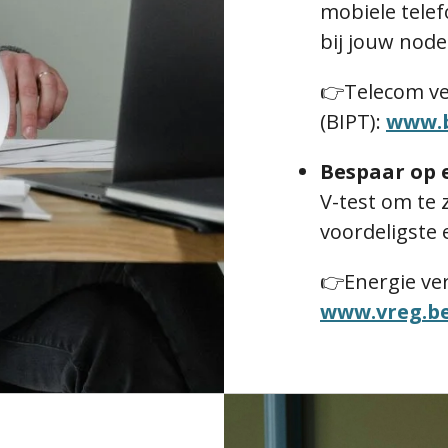
mobiele telef
bij jouw nod
👉Telecom ve
(BIPT):
www.b
Bespaar op 
V-test om te z
voordeligste 
👉Energie verg
www.vreg.b