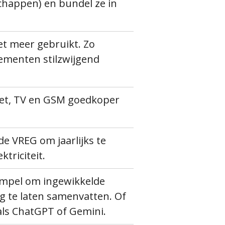
chappen) en bundel ze in
iet meer gebruikt. Zo
ementen stilzwijgend
rnet, TV en GSM goedkoper
de VREG om jaarlijks te
triciteit.
impel om ingewikkelde
 te laten samenvatten. Of
als ChatGPT of Gemini.