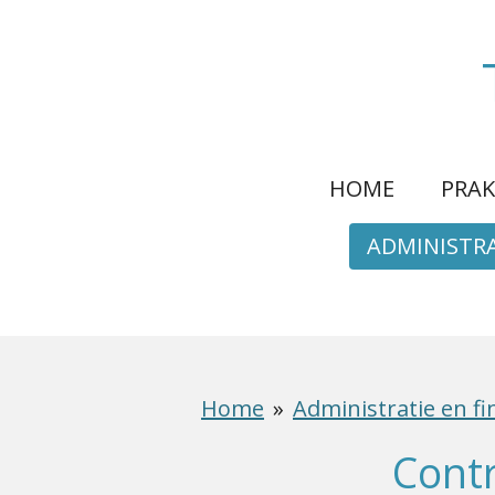
Ga
direct
naar
de
hoofdinhoud
HOME
PRAK
ADMINISTRA
Home
»
Administratie en fi
Cont