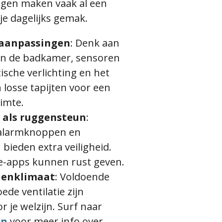
ngen maken vaak al een
 je dagelijks gemak.
 aanpassingen
:
Denk aan
n de badkamer, sensoren
sche verlichting en het
losse tapijten voor een
uimte.
 als ruggensteun
:
 alarmknoppen en
 bieden extra veiligheid.
e-apps kunnen rust geven.
nenklimaat
:
Voldoende
ede ventilatie zijn
r je welzijn. Surf naar
en
voor meer info over