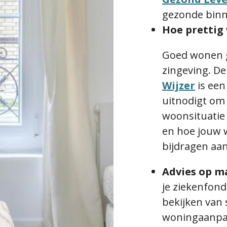
gezonde binn
Hoe prettig
Goed wonen g
zingeving. D
Wijzer
is een
uitnodigt om s
woonsituatie 
en hoe jouw
bijdragen aa
Advies op m
je ziekenfond
bekijken van
woningaanpa