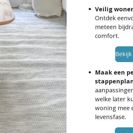
Veilig wone
Ontdek eenvo
meteen bijdra
comfort.
Bekijk
Maak een pe
stappenpla
aanpassingen
welke later k
woning mee e
levensfase.