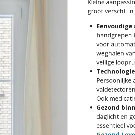
Kleine aanpassi
groot verschil in
Eenvoudige
handgrepen i
voor automati
weghalen van 
veilige loopr
Technologie
Persoonlijke
valdetectoren
Ook medicati
Gezond bin
daglicht en go
essentieel voo
Gezond Lev