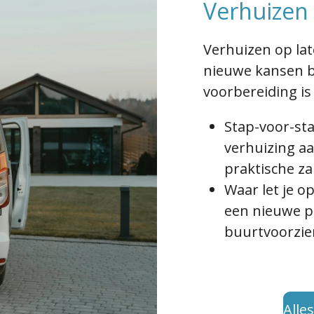
Verhuizen
Verhuizen op late
nieuwe kansen b
voorbereiding is
Stap-voor-st
verhuizing a
praktische za
Waar let je op
een nieuwe pl
buurtvoorzien
Alle