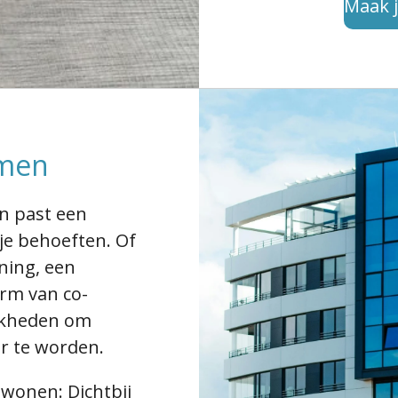
Maak j
men
en past een
je behoeften. Of
ning, een
orm van co-
ijkheden om
r te worden.
ewonen:
Dichtbij