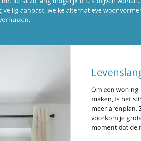
et liefst zo lang mogelijk thuis blijven wonen. 
g veilig aanpast, welke alternatieve woonvorme
 verhuizen.
Levensla
Om een woning l
maken, is het s
meerjarenplan. Z
voorkom je grot
moment dat de n