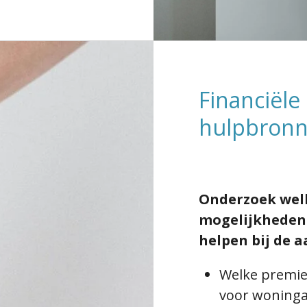
Financiële
hulpbron
Onderzoek welk
mogelijkheden e
helpen bij de 
Welke premies
voor woninga