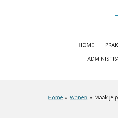
Ga
direct
naar
de
hoofdinhoud
HOME
PRAK
ADMINISTRA
Home
»
Wonen
»
Maak je p