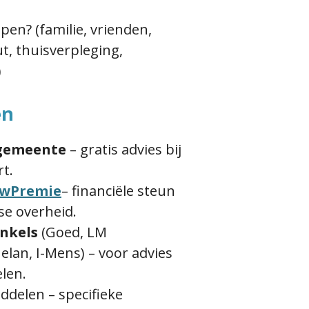
lpen?
(familie, vrienden,
t, thuisverpleging,
)
en
gemeente
– gratis advies bij
rt.
uwPremie
– financiële steun
se overheid.
nkels
(Goed, LM
elan, I-Mens) – voor advies
len.
ddelen
– specifieke