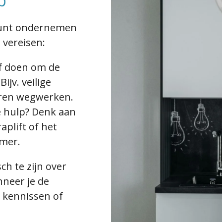
p
kunt ondernemen
 vereisen:
f doen
om de
ijv. veilige
ren wegwerken.
 hulp?
Denk aan
aplift of het
mer.
sch te zijn over
anneer
je
de
, kennissen of