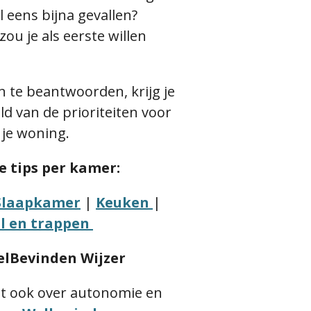
l eens bijna gevallen?
 zou
je
als eerste willen
n te beantwoorden, krijg
je
ld van de prioriteiten voor
n
je
woning.
e tips per kamer:
Slaapkamer
|
Keuken
|
l en trappen
lBevinden Wijzer
t ook over autonomie en