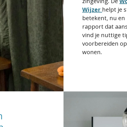
zingeving. De
Wo
Wijzer
helpt je s
betekent, nu en 
rapport dat aansl
vind je nuttige t
voorbereiden op
wonen.
n